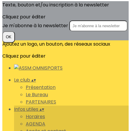
Texte, bouton et/ou inscription à la newsletter
Cliquez pour éditer
Je m'abonne à la newsletter
OK
Ajoutez un logo, un bouton, des réseaux sociaux
Cliquez pour éditer
Le club
▴
▾
Présentation
Le Bureau
PARTENAIRES
Infos utiles
▴
▾
Horaires
AGENDA