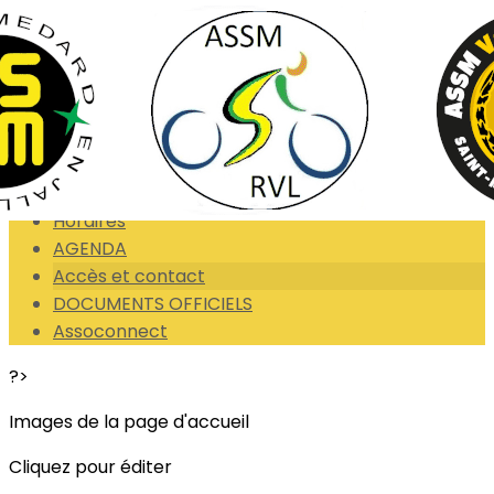
Exporter les lignes sélectionnées
Exporter toutes les colonnes
Exporter uniquement les colonnes affichées
Menu
<
>
Horaires
AGENDA
Accès et contact
DOCUMENTS OFFICIELS
Assoconnect
?>
Images de la page d'accueil
Cliquez pour éditer