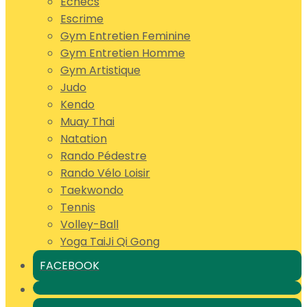
Echecs
Escrime
Gym Entretien Feminine
Gym Entretien Homme
Gym Artistique
Judo
Kendo
Muay Thai
Natation
Rando Pédestre
Rando Vélo Loisir
Taekwondo
Tennis
Volley-Ball
Yoga TaiJi Qi Gong
FACEBOOK