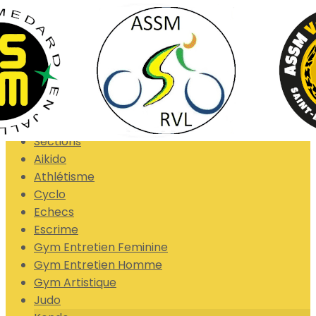
Exporter les lignes sélectionnées
Exporter toutes les colonnes
Exporter uniquement les colonnes affichées
Menu
<
>
Sections
Aikido
Athlétisme
Cyclo
Echecs
Escrime
Gym Entretien Feminine
Gym Entretien Homme
Gym Artistique
Judo