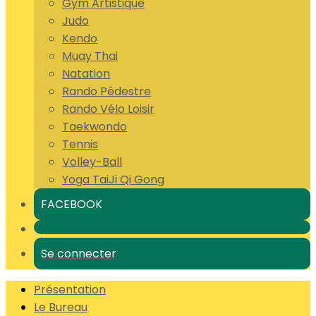
Gym Artistique
Judo
Kendo
Muay Thai
Natation
Rando Pédestre
Rando Vélo Loisir
Taekwondo
Tennis
Volley-Ball
Yoga TaiJi Qi Gong
FACEBOOK
Se connecter
Présentation
Le Bureau