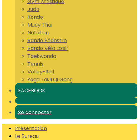
Gym Artistique
Judo
Kendo
Muay Thai
Natation
Rando Pédestre
Rando Vélo Loisir
Taekwondo
Tennis
Volley-Ball
Yoga TaiJi Qi Gong
FACEBOOK
Se connecter
Présentation
Le Bureau