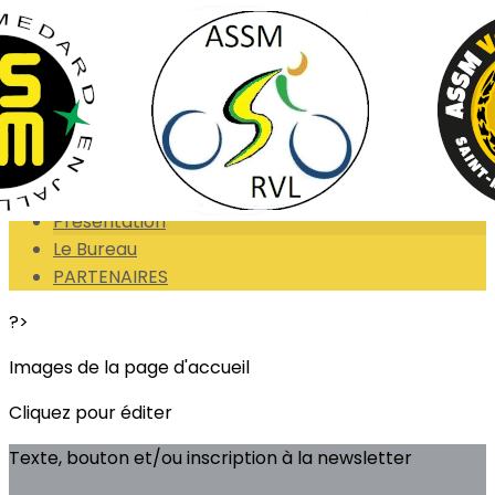
Exporter les lignes sélectionnées
Exporter toutes les colonnes
Exporter uniquement les colonnes affichées
Menu
<
>
Présentation
Le Bureau
PARTENAIRES
?>
Images de la page d'accueil
Cliquez pour éditer
Texte, bouton et/ou inscription à la newsletter