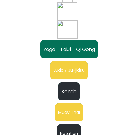
Yoga - TaiJi - Qi Gong
Judo / Ju-jidsu
Kendo
Muay Thaï
Natation